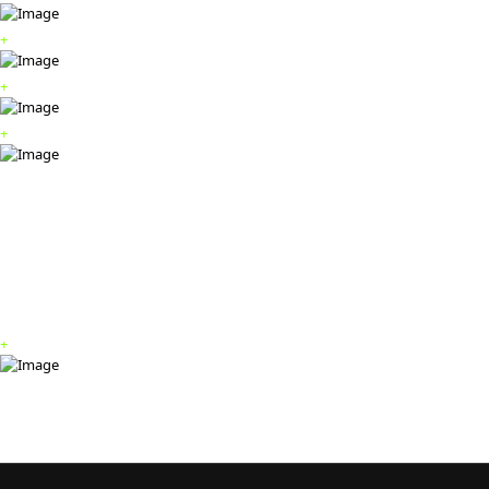
+
+
+
+