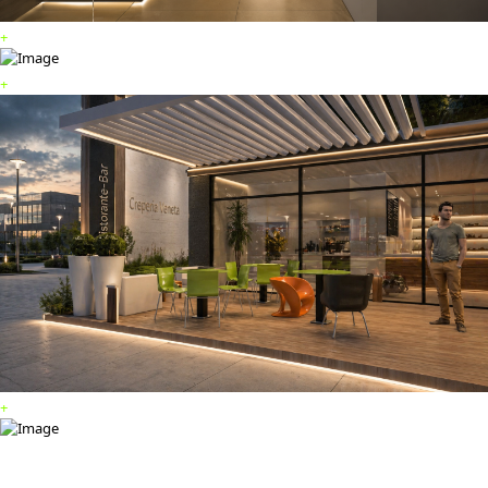
+
+
+