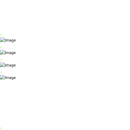
+
+
+
+
+